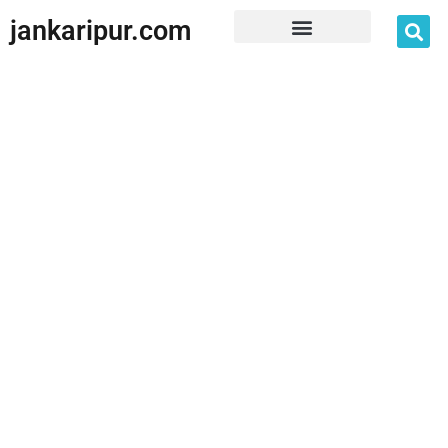
jankaripur.com
JankariPur App Disclaimer