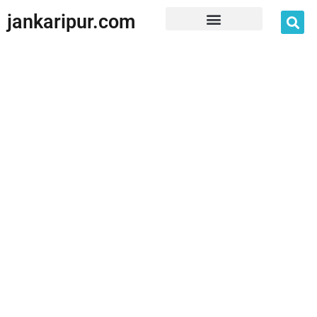
jankaripur.com
JankariPur App Disclaimer