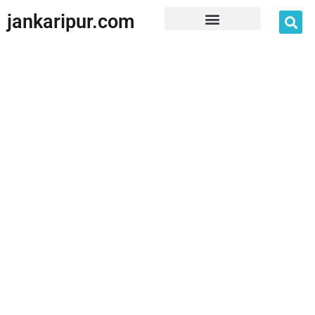
jankaripur.com
JankariPur App Disclaimer