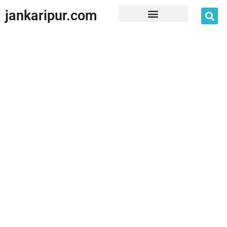
jankaripur.com
JankariPur App Disclaimer