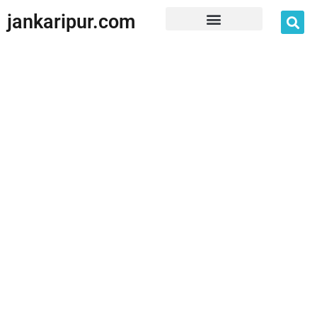
jankaripur.com
JankariPur App Disclaimer