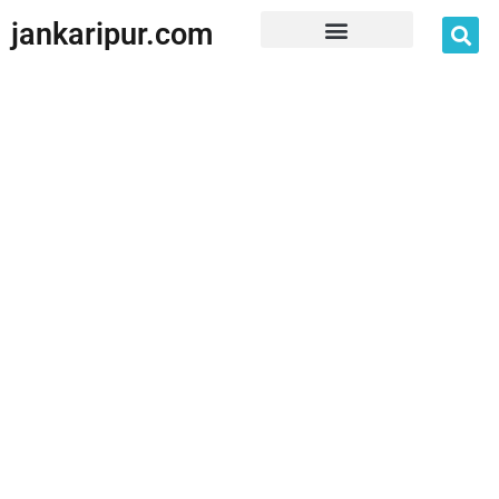
jankaripur.com
JankariPur App Disclaimer