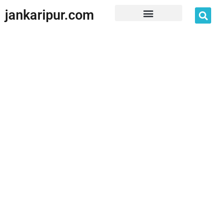
jankaripur.com
JankariPur App Disclaimer