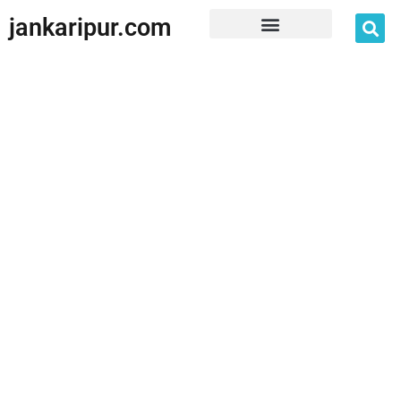
jankaripur.com
JankariPur App Disclaimer