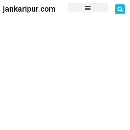
jankaripur.com
JankariPur App Disclaimer