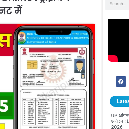
नट में
Lates
UP आंगनव
आवेदन :
2026