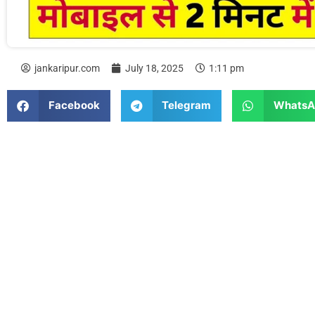
jankaripur.com
July 18, 2025
1:11 pm
Facebook
Telegram
WhatsA