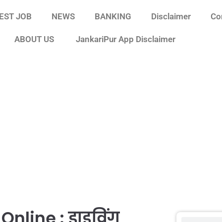
EST JOB
NEWS
BANKING
Disclaimer
Co
ABOUT US
JankariPur App Disclaimer
line : ड्राइविंग