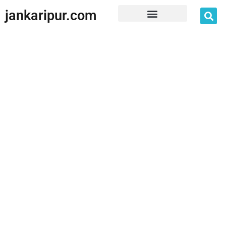
jankaripur.com
JankariPur App Disclaimer