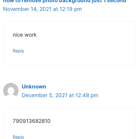
how to remove photo background just 1 second
November 14, 2021 at 12:19 pm
nice work
Reply
Unknown
December 5, 2021 at 12:48 pm
790913682810
Reply