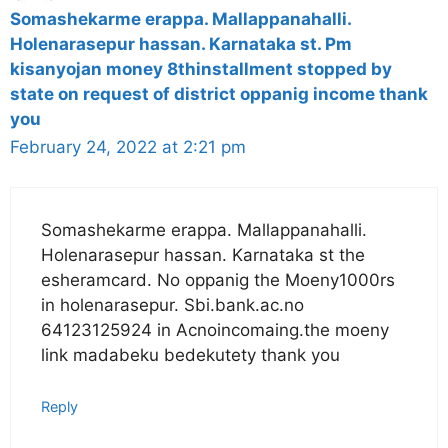
Somashekarme erappa. Mallappanahalli.
Holenarasepur hassan. Karnataka st. Pm
kisanyojan money 8thinstallment stopped by
state on request of district oppanig income thank
you
February 24, 2022 at 2:21 pm
Somashekarme erappa. Mallappanahalli.
Holenarasepur hassan. Karnataka st the
esheramcard. No oppanig the Moeny1000rs
in holenarasepur. Sbi.bank.ac.no
64123125924 in Acnoincomaing.the moeny
link madabeku bedekutety thank you
Reply