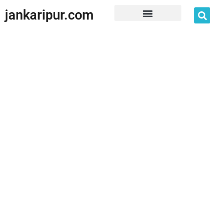
jankaripur.com
JankariPur App Disclaimer