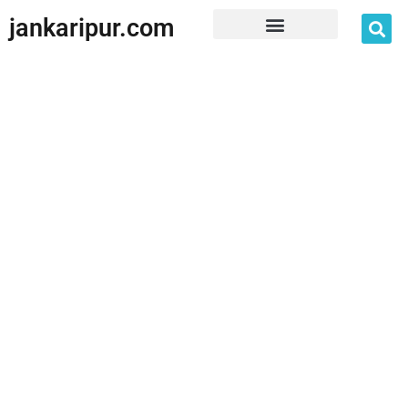
jankaripur.com
JankariPur App Disclaimer