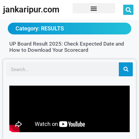
jankaripur.com
JankariPur App Disclaimer
Category: RESULTS
UP Board Result 2025: Check Expected Date and
How to Download Your Scorecard